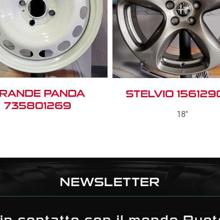
RANDE PANDA
STELVIO 156129
735801269
18"
NEWSLETTER
in contatto con il mondo Ruo