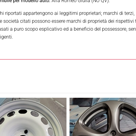
nibile per modello auto:
Alfa Romeo Giulia (NO QV).
chi riportati appartengono ai leggitimi proprietari; marchi di terz
e società citati possono essere marchi di proprietà dei rispettivi ti
usati a puro scopo esplicativo ed a beneficio del possessore, senza
igenti.