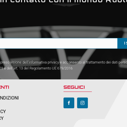
preso visione dell'informativa privacy e acconsento al trattamento dei dati persona
03 e dell'art. 13 del Regolamento UE 679/2016
NTI
SEGUICI
NDIZIONI
ICY
CY