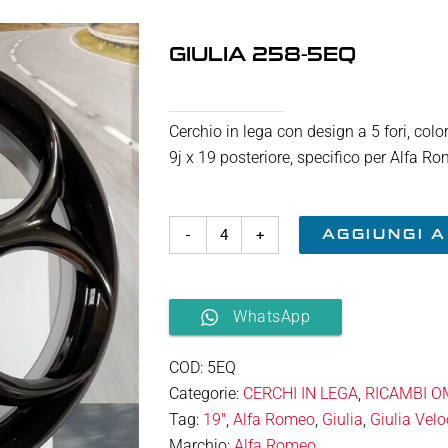
GIULIA 258-5EQ
Cerchio in lega con design a 5 fori, colo
9j x 19 posteriore, specifico per Alfa R
AGGIUNGI 
GIULIA
258-
5EQ
WhatsApp
quantità
COD:
5EQ
Categorie:
CERCHI IN LEGA
,
RICAMBI O
Tag:
19"
,
Alfa Romeo
,
Giulia
,
Giulia Velo
Marchio:
Alfa Romeo