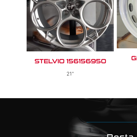
G
STELVIO 156156950
21"
Resta 