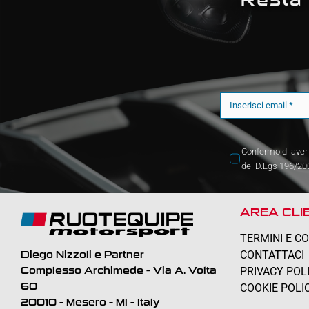
Confermo di aver 
del D.Lgs 196/20
AREA CLIE
TERMINI E CO
CONTATTACI
Diego Nizzoli e Partner
PRIVACY POL
Complesso Archimede – Via A. Volta
60
COOKIE POLI
20010 – Mesero – MI – Italy